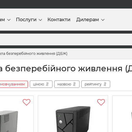
ам
Послуги
Контакти
Дилерам
ла безперебійного живлення (ДБЖ)
 безперебійного живлення (
амовчуванням
ціною
назвою
рейтингу