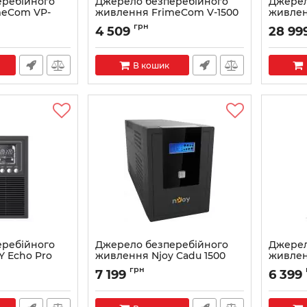
еребійного
Джерело безперебійного
Джерел
meCom VP-
живлення FrimeCom V-1500
живлен
LED
3000 (
грн
4 509
28 99
 VP-1200
Артикул:
V-1500 LED
Артикул:
В кошик
еребійного
Джерело безперебійного
Джерел
 Echo Pro
живлення Njoy Cadu 1500
живлен
100EP-CG01B)
(UPCMTLS615HCAAZ01B)
1500 (P
грн
7 199
6 399
Lin.int.
1000
Артикул:
Cadu 1500
LCD, пл
Артикул: