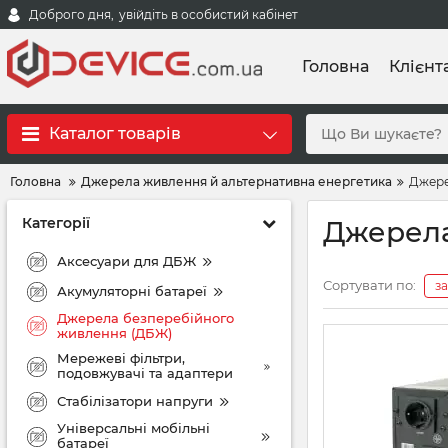
Доброго дня,
увійдіть в особистий кабінет
Головна
Клієнт
Каталог товарів
Головна
Джерела живлення й альтернативна енергетика
Джере
Категорії
Джерела
Аксесуари для ДБЖ
Сортувати по:
з
Акумуляторні батареї
Джерела безперебійного
живлення (ДБЖ)
Мережеві фільтри,
подовжувачі та адаптери
Стабілізатори напруги
Універсальні мобільні
батареї