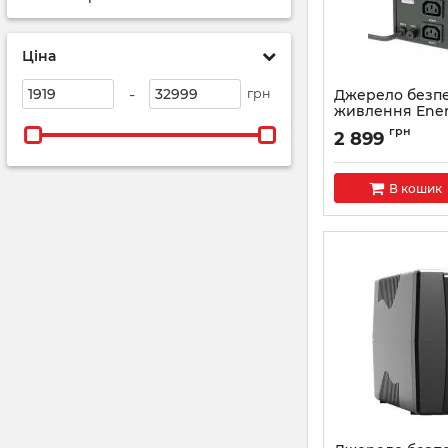
Ціна
-
грн
Джерело безп
живлення Ener
UPS-031 650VA
грн
2 899
Артикул:
EG-UPS-03
В кошик