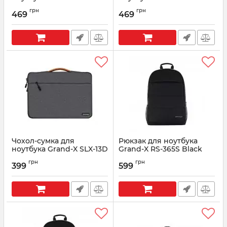
15" Grey
15" Dark Grey
грн
грн
469
469
Артикул:
SLX-15G
Артикул:
SLX-15D
Чохол-сумка для
Рюкзак для ноутбука
ноутбука Grand-X SLX-13D
Grand-X RS-365S Black
13" Dark Grey
Артикул:
RS-365S
грн
грн
399
599
Артикул:
SLX-13D