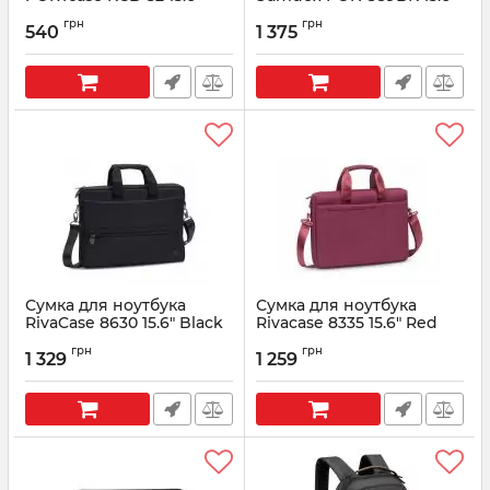
Pink
Black
грн
грн
540
1 375
Артикул:
KCB-52
Артикул:
PON-389BK
Сумка для ноутбука
Сумка для ноутбука
RivaCase 8630 15.6" Black
Rivacase 8335 15.6" Red
Артикул:
8630 (Black)
Артикул:
8335 (Red)
грн
грн
1 329
1 259