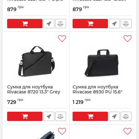
Артикул:
8221 (Purple)
Артикул:
8221 (Black)
грн
грн
879
879
Сумка для ноутбука
Сумка для ноутбука
Rivacase 8720 13.3" Grey
Rivacase 8930 PU 15.6"
Black
Артикул:
8720 (Grey)
грн
грн
729
1 219
Артикул:
8930 PU (Black)