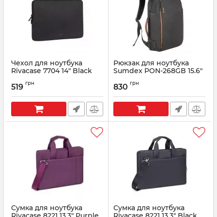
Чехол для ноутбука
Рюкзак для ноутбука
Rivacase 7704 14" Black
Sumdex PON-268GB 15.6"
Grey
Артикул:
7704 (Black)
грн
грн
519
830
Артикул:
PON-268GB
Сумка для ноутбука
Сумка для ноутбука
Rivacase 8221 13.3" Purple
Rivacase 8221 13.3" Black