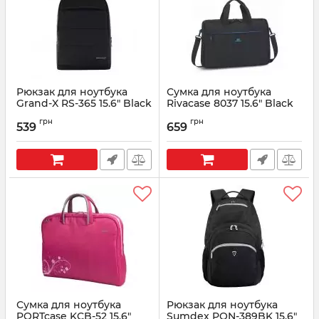
Рюкзак для ноутбука
Сумка для ноутбука
Grand-X RS-365 15.6" Black
Rivacase 8037 15.6" Black
Артикул:
RS-365
Артикул:
8037 (Black)
грн
грн
539
659
Сумка для ноутбука
Рюкзак для ноутбука
PORTcase KCB-52 15.6"
Sumdex PON-389BK 15.6"