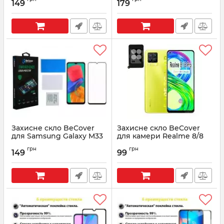
149
179
Артикул:
704104
Артикул:
707358
Захисне скло BeCover
Захисне скло BeCover
для Samsung Galaxy M33
для камери Realme 8/8
SM-M336 Black (707356)
Pro Black (707354)
грн
грн
149
99
Артикул:
707356
Артикул:
707354