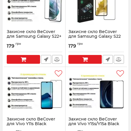
Захисне скло BeCover
Захисне скло BeCover
для Samsung Galaxy S22+
для Samsung Galaxy S22
SM-S906 Black (707316)
SM-S901 Black (707314)
грн
грн
179
179
Артикул:
707316
Артикул:
707314
Захисне скло BeCover
Захисне скло BeCover
для Vivo Y11s Black
для Vivo Y15s/Y15a Black
(707312)
(707250)