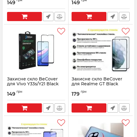
грн
грн
149
149
Артикул:
707312
Артикул:
707250
Захисне скло BeCover
Захисне скло BeCover
для Vivo Y33s/Y21 Black
для Realme GT Black
(707248)
(707243)
грн
грн
149
179
Артикул:
707248
Артикул:
707243