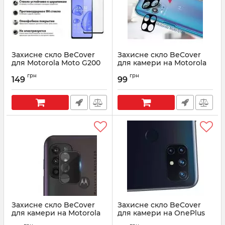
Захисне скло BeCover
Захисне скло BeCover
для Motorola Moto G200
для камери на Motorola
Black (707242)
Moto G100 Black (707034)
грн
грн
149
99
Артикул:
707242
Артикул:
707034
Захисне скло BeCover
Захисне скло BeCover
для камери на Motorola
для камери на OnePlus
Moto E20 Black (707033)
Nord N10 5G Black