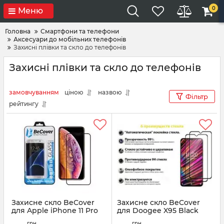
0
Меню
Головна
Смартфони та телефони
Аксесуари до мобільних телефонів
Захисні плівки та скло до телефонів
Захисні плівки та скло до телефонів
замовчуванням
ціною
назвою
Фільтр
рейтингу
Захисне скло BeCover
Захисне скло BeCover
для Apple iPhone 11 Pro
для Doogee X95 Black
Black (704104)
(707358)
грн
грн