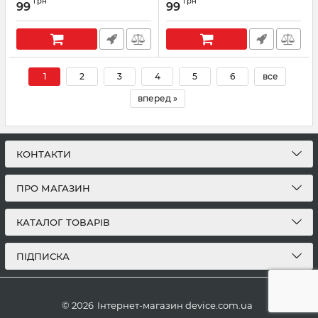
грн
грн
(707032)
99
99
Артикул:
707033
Артикул:
707032
1
2
3
4
5
6
все
вперед »
КОНТАКТИ
ПРО МАГАЗИН
КАТАЛОГ ТОВАРІВ
ПІДПИСКА
© 2026
Інтернет-магазин device.com.ua