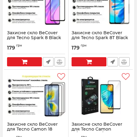
Захисне скло BeCover
Захисне скло BeCover
для Tecno Spark 8 Black
для Tecno Spark 8T Black
(707329)
(707328)
грн
грн
179
179
Артикул:
707329
Артикул:
707328
Захисне скло BeCover
Захисне скло BeCover
для Tecno Camon 18
для Tecno Camon
Premier Black (707327)
18/Camon 18P/Spark 8 Pro
грн
грн