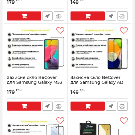
Black (707326)
179
149
Артикул:
707327
Артикул:
707326
Захисне скло BeCover
Захисне скло BeCover
для Samsung Galaxy M53
для Samsung Galaxy A13
SM-M536 Black (707324)
5G SM-A136 Black (707319)
грн
грн
179
149
Артикул:
707324
Артикул:
707319