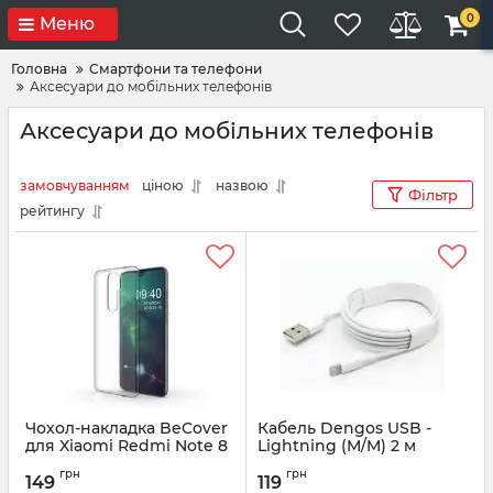
0
Меню
Головна
Смартфони та телефони
Аксесуари до мобільних телефонів
Аксесуари до мобільних телефонів
замовчуванням
ціною
назвою
Фільтр
рейтингу
Чохол-накладка BeCover
Кабель Dengos USB -
для Xiaomi Redmi Note 8
Lightning (M/M) 2 м
Pro Transparancy
White (PLS-L-2M-WHITE)
грн
грн
(704326)
149
119
Артикул:
PLS-L-2M-WHITE