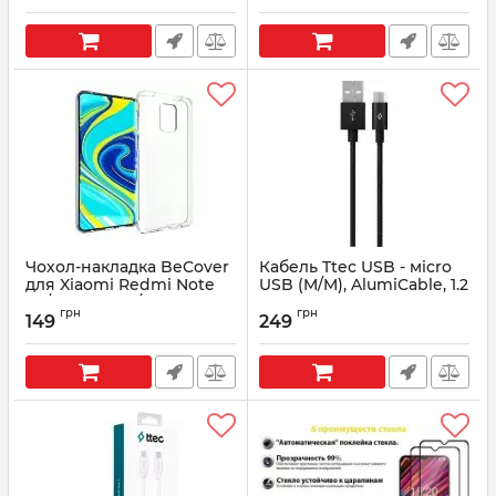
Чохол-накладка BeCover
Кабель Ttec USB - мicro
для Xiaomi Redmi Note
USB (M/M), AlumiCable, 1.2
9S/Note 9 Pro/Note 9 Pro
м, Black (2DK11S)
грн
грн
Max Transparancy
149
249
Артикул:
2DK11S
(704765)
Артикул:
704765