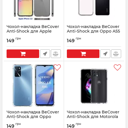
Чохол-накладка BeCover
Чохол-накладка BeCover
Anti-Shock для Apple
Anti-Shock для Oppo A55
iPhone 13 Grey (707346)
Clear (707345)
грн
грн
149
149
Артикул:
707346
Артикул:
707345
Чохол-накладка BeCover
Чохол-накладка BeCover
Anti-Shock для Oppo
Anti-Shock для Motorola
A16/A16s Clear (707343)
Moto Edge 20 Lite Clear
грн
грн
(707342)
149
149
Артикул:
707343