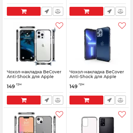
Чохол-накладка BeCover
Чохол-накладка BeCover
Anti-Shock для Apple
Anti-Shock для Apple
iPhone 13 Pro Grey
iPhone 13 Pro Max Grey
грн
грн
(707348)
(707347)
149
149
Артикул:
707348
Артикул:
707347