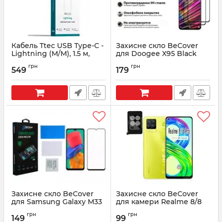
Кабель Ttec USB Type-C -
Захисне скло BeCover
Lightning (M/M), 1.5 м,
для Doogee X95 Black
White (2DKM04B)
(707358)
грн
грн
549
179
Артикул:
2DKM04B
Артикул:
707358
Захисне скло BeCover
Захисне скло BeCover
для Samsung Galaxy M33
для камери Realme 8/8
SM-M336 Black (707356)
Pro Black (707354)
грн
грн
149
99
Артикул:
707356
Артикул:
707354