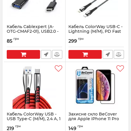
Кабель Cablexpert (A-
Кабель ColorWay USB-C -
OTG-CMAF2-01), USB2.0 -
Lightning (M/M), PD Fast
USB Type-C, 0.2 м,
Charging, 3 А, 1 м, Grey
грн
грн
чорний
(CW-CBPDCL033-GR)
85
299
Артикул:
A-OTG-CMAF2-01
Артикул:
CW-CBPDCL033-GR
Кабель ColorWay USB -
Захисне скло BeCover
USB Type-C (M/M), 2.4 А, 1
для Apple iPhone 11 Pro
м, Red (CW-CBUC012-RD)
Black (704104)
грн
грн
219
149
Артикул:
CW-CBUC012-RD
Артикул:
704104