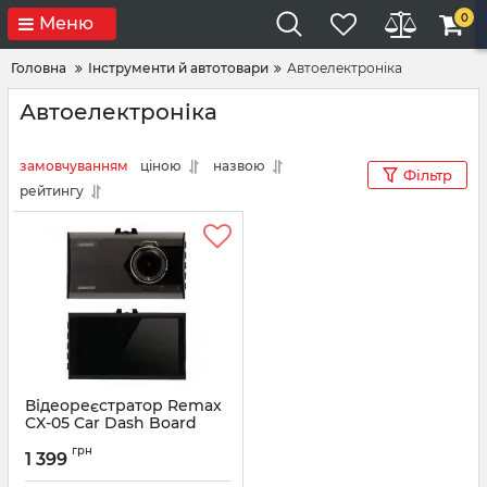
0
Меню
Головна
Інструменти й автотовари
Автоелектроніка
Автоелектроніка
замовчуванням
ціною
назвою
Фільтр
рейтингу
Відеореєстратор Remax
CX-05 Car Dash Board
Camera Dark Grey
грн
(6954851289586)
1 399
Артикул:
6954851289586