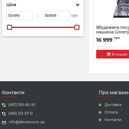
Ціна
-
грн
Вбудована по
машина Gorenj
Артикул:
GV520E11
грн
16 999
В кошик
Контакти
Про магази
(067) 350-62-55
Доставка
Оплата
(063) 123-37-12
Контакти
info@device.com.ua