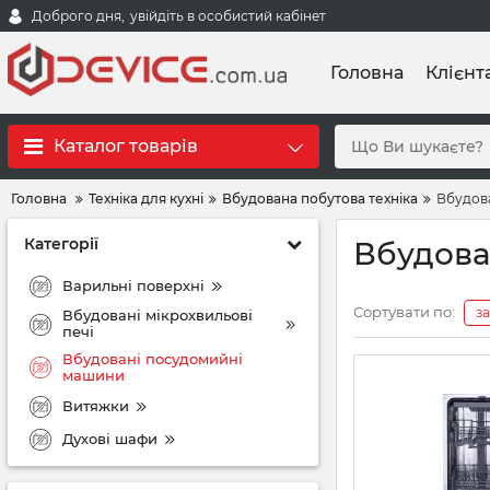
Доброго дня,
увійдіть в особистий кабінет
Головна
Клієнт
Каталог товарів
Головна
Техніка для кухні
Вбудована побутова техніка
Вбудов
Категорії
Вбудова
Варильні поверхні
Сортувати по:
з
Вбудовані мікрохвильові
печі
Вбудовані посудомийні
машини
Витяжки
Духові шафи