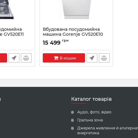
судомийна
Вбудована посудомийна
e GV520E11
машина Gorenje GV520E10
Артикул:
GV520E10
грн
15 499
В кошик
н
Каталог товарів
Аудіо, фото, відео
Гральна зона
Джерела живлення й альтерна
енергетика