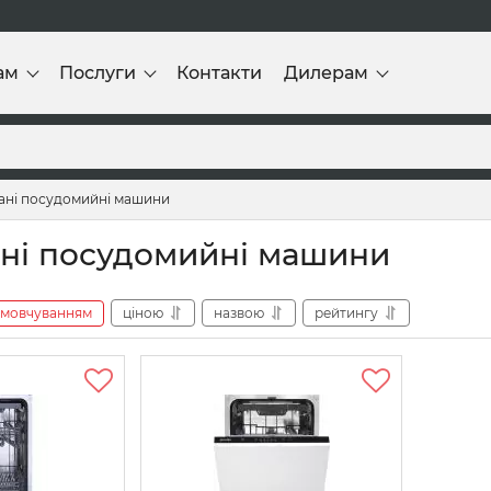
ам
Послуги
Контакти
Дилерам
ані посудомийні машини
ні посудомийні машини
амовчуванням
ціною
назвою
рейтингу