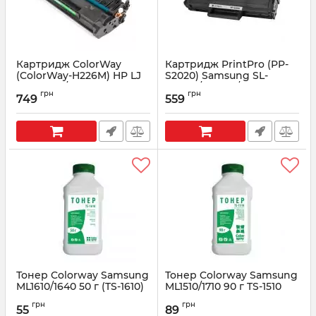
Картридж ColorWay
Картридж PrintPro (PP-
(ColorWay-H226M) HP LJ
S2020) Samsung SL-
Pro M402/M426 Black
M2020/2020W/2070 (MLT-
грн
грн
(CF226A)
D111S)
749
559
Артикул:
CW-H226M
Артикул:
PP-S2020
Тонер Colorway Samsung
Тонер Colorway Samsung
ML1610/1640 50 г (TS-1610)
ML1510/1710 90 г TS-1510
Артикул:
TS-1610
Артикул:
TS-1510
грн
грн
55
89