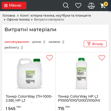
0
Меню
Головна
Комп`ютерна техніка, ноутбуки та планшети
Офісна техніка
Витратні матеріали
Витратні матеріали
замовчуванням
ціною
назвою
Фільтр
рейтингу
Тонер ColorWay (TH-1000-
Тонер ColorWay HP LJ
2.5B) HP LJ
P1000/1010/1200/2100/AX
1000/1010/1200/2100/AX
1000г TH-1000-1B
грн
грн
2.5кг
1 545
715
Артикул:
TH-1000-1B