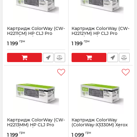
Картридж ColorWay (CW-
Картридж ColorWay (CW-
H2211CM) HP CLJ Pro
H2212YM) HP CLJ Pro
M255/M282/M283 Cyan
M255/M282/M283 Yellow
грн
грн
(W2211A)
(W2212A)
1 199
1 199
Артикул:
CW-H2211CM
Артикул:
CW-H2212YM
Картридж ColorWay (CW-
Картридж ColorWay
H2213MM) HP CLJ Pro
(ColorWay-X3330M) Xerox
M255/M282/M283
Phaser 3330/WC3335/3345
грн
грн
Magenta (W2213A)
(106R03621)
1 199
1 099