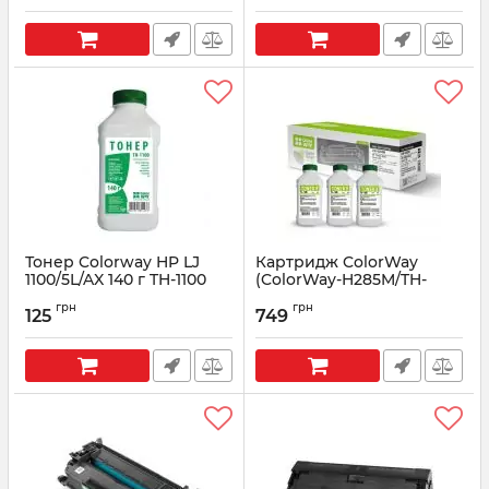
Артикул:
TH-1000-2.5B
Тонер Colorway HP LJ
Картридж ColorWay
1100/5L/AX 140 г TH-1100
(ColorWay-H285M/TH-
1005) Canon
Артикул:
TH-1100
грн
грн
LBP6000/MF3010 (Canon
125
749
725/CE285A) + Тонер (TH-
1005) 3х60г
Артикул:
CW-H285M/TH-1005