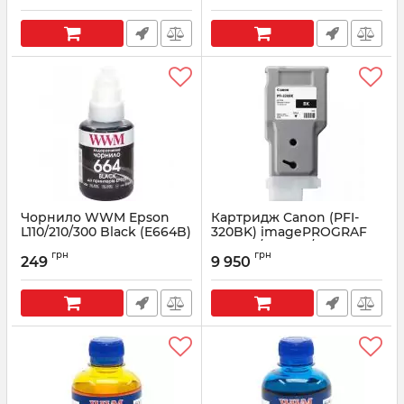
Чорнило WWM Epson
Картридж Canon (PFI-
L110/210/300 Black (E664B)
320BK) imagePROGRAF
140г
TM-200/TM-300/TM-305
грн
грн
(2890C001) Black
249
9 950
Артикул:
E664B
Артикул:
2890C001