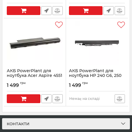
(NB00000298)
Артикул:
NB431182
Артикул:
NB00000298
АКБ PowerPlant для
АКБ PowerPlant для
ноутбука Acer Aspire 4551
ноутбука HP 240 G6, 250
(AR4741LH, GY5300LH)
G6 (HSTNN-LB7V) 14.8V
грн
грн
10.8V 4400mAh
2200mAh (NB461264)
1 499
1 499
(NB410132)
Артикул:
NB461264
Артикул:
NB410132
Немає на складі
КОНТАКТИ