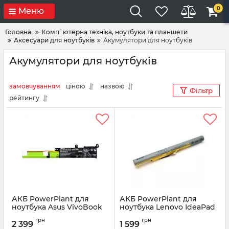
0
Меню
Головна
Комп`ютерна техніка, ноутбуки та планшети
Аксесуари для ноутбуків
Акумулятори для ноутбуків
Акумулятори для ноутбуків
замовчуванням
ціною
назвою
Фільтр
рейтингу
АКБ PowerPlant для
АКБ PowerPlant для
ноутбука Asus VivoBook
ноутбука Lenovo IdeaPad
X541SA (A31N1601) 10.8V
Z500 (L12L4K01, LOZ500L7)
грн
грн
3350mAh (NB431182)
14.4V 2600mAh
2 399
1 599