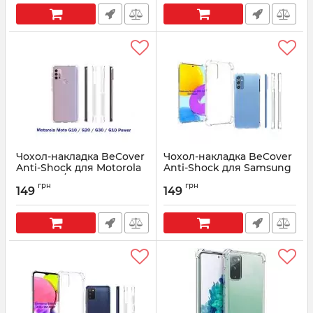
Чохол-накладка BeCover
Чохол-накладка BeCover
Anti-Shock для Motorola
Anti-Shock для Samsung
Moto G10/G10
Galaxy M52 SM-M526 Clear
грн
грн
Power/G20/G30 Clear
(706960)
149
149
(706961)
Артикул:
706960
Артикул:
706961