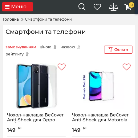
0
Меню
Головна
Смартфони та телефони
Смартфони та телефони
замовчуванням
ціною
назвою
Фільтр
рейтингу
Чохол-накладка BeCover
Чохол-накладка BeCover
Anti-Shock для Oppo
Anti-Shock для Motorola
A15/A15s Clear (706969)
Moto E20 Clear (706963)
грн
грн
149
149
Артикул:
706969
Артикул:
706963