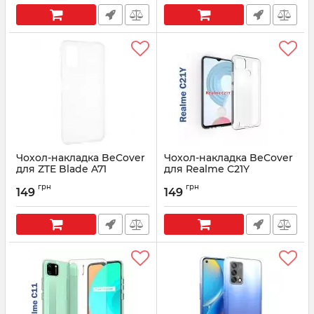
Чохол-накладка BeCover
Чохол-накладка BeCover
для ZTE Blade A71
для Realme C21Y
Transparancy (706942)
Transparancy (706937)
грн
грн
149
149
Артикул:
706942
Артикул:
706937