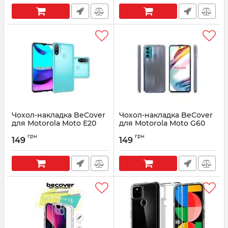
Чохол-накладка BeCover
Чохол-накладка BeCover
для Motorola Moto E20
для Motorola Moto G60
Transparancy (706922)
Transparancy (706923)
грн
грн
149
149
Артикул:
706922
Артикул:
706923