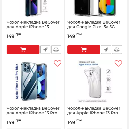
Чохол-накладка BeCover
Чохол-накладка BeCover
для Apple iPhone 13
для Google Pixel 5a 5G
Transparancy (706982)
Transparancy (706921)
грн
грн
149
149
Артикул:
706982
Артикул:
706921
Чохол-накладка BeCover
Чохол-накладка BeCover
для Apple iPhone 13 Pro
для Apple iPhone 13 Pro
Max Transparancy
Transparancy (706919)
грн
грн
(706920)
149
149
Артикул:
706919
Артикул:
706920