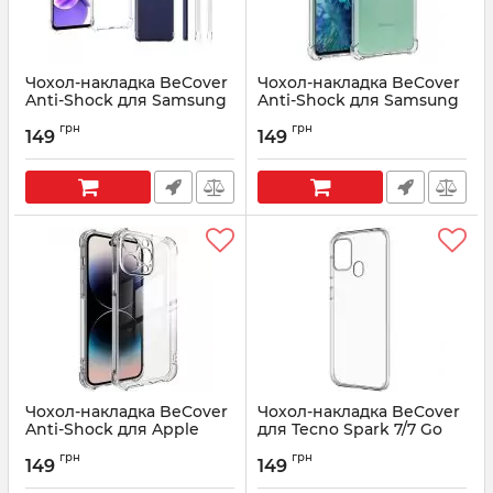
Чохол-накладка BeCover
Чохол-накладка BeCover
Anti-Shock для Samsung
Anti-Shock для Samsung
Galaxy A03s SM-A037
Galaxy S20 FE SM-G780
грн
грн
Clear (706959)
Clear (706958)
149
149
Артикул:
706959
Артикул:
706958
Чохол-накладка BeCover
Чохол-накладка BeCover
Anti-Shock для Apple
для Tecno Spark 7/7 Go
iPhone 13 Pro Max Clear
Transparancy (706949)
грн
грн
(706952)
149
149
Артикул:
706949
Артикул:
706952