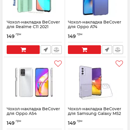
Чохол-накладка BeCover
Чохол-накладка BeCover
для Realme C11 2021
для Oppo A74
Transparancy (706934)
Transparancy (706933)
грн
грн
149
149
Артикул:
706934
Артикул:
706933
Чохол-накладка BeCover
Чохол-накладка BeCover
для Oppo A54
для Samsung Galaxy M52
Transparancy (706932)
SM-M526 Transparancy
грн
грн
(706928)
149
149
Артикул:
706932
Артикул:
706928